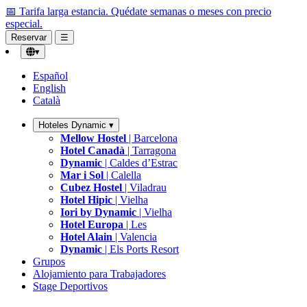
📅 Tarifa larga estancia.
Quédate semanas o meses con precio
especial.
Reservar
☰
▾
Español
English
Català
Hoteles Dynamic
▾
Mellow Hostel
| Barcelona
Hotel Canadà
| Tarragona
Dynamic
| Caldes d’Estrac
Mar i Sol
| Calella
Cubez Hostel
| Viladrau
Hotel Hipic
| Vielha
Iori by Dynamic
| Vielha
Hotel Europa
| Les
Hotel Alain
| Valencia
Dynamic
| Els Ports Resort
Grupos
Alojamiento para Trabajadores
Stage Deportivos