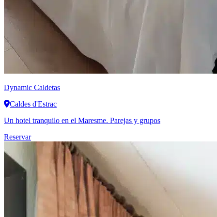
Dynamic
Caldetas
Caldes d'Estrac
Un hotel tranquilo en el Maresme. Parejas y grupos
Reservar