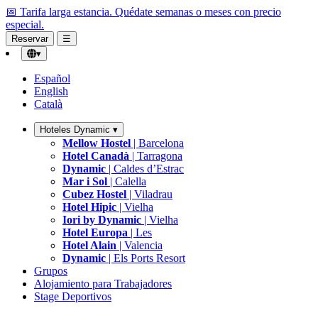
📅 Tarifa larga estancia.
Quédate semanas o meses con precio
especial.
Reservar
☰
▾
Español
English
Català
Hoteles Dynamic
▾
Mellow Hostel
| Barcelona
Hotel Canadà
| Tarragona
Dynamic
| Caldes d’Estrac
Mar i Sol
| Calella
Cubez Hostel
| Viladrau
Hotel Hipic
| Vielha
Iori by Dynamic
| Vielha
Hotel Europa
| Les
Hotel Alain
| Valencia
Dynamic
| Els Ports Resort
Grupos
Alojamiento para Trabajadores
Stage Deportivos