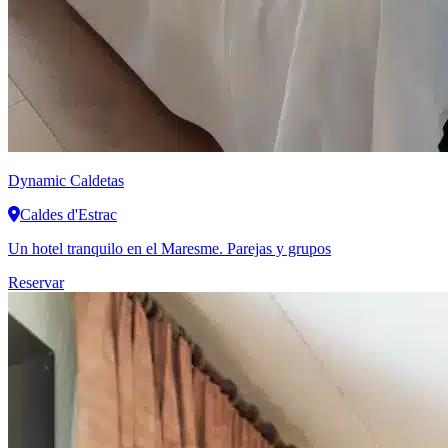
Dynamic
Caldetas
Caldes d'Estrac
Un hotel tranquilo en el Maresme. Parejas y grupos
Reservar