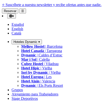
📅 Tarifa larga estancia.
Quédate semanas o meses con precio especial
Reservar
☰
▾
Español
English
Català
Hoteles Dynamic
▾
Mellow Hostel
| Barcelona
Hotel Canadà
| Tarragona
Dynamic
| Caldes d’Estrac
Mar i Sol
| Calella
Cubez Hostel
| Viladrau
Hotel Hipic
| Vielha
Iori by Dynamic
| Vielha
Hotel Europa
| Les
Hotel Alain
| Valencia
Dynamic
| Els Ports Resort
Grupos
Alojamiento para Trabajadores
Stage Deportivos