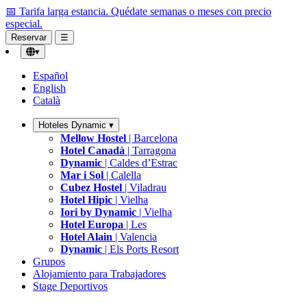
📅 Tarifa larga estancia.
Quédate semanas o meses con precio
especial.
Reservar
☰
▾
Español
English
Català
Hoteles Dynamic
▾
Mellow Hostel
| Barcelona
Hotel Canadà
| Tarragona
Dynamic
| Caldes d’Estrac
Mar i Sol
| Calella
Cubez Hostel
| Viladrau
Hotel Hipic
| Vielha
Iori by Dynamic
| Vielha
Hotel Europa
| Les
Hotel Alain
| Valencia
Dynamic
| Els Ports Resort
Grupos
Alojamiento para Trabajadores
Stage Deportivos