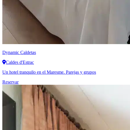
Dynamic
Caldetas
Caldes d'Estrac
Un hotel tranquilo en el Maresme. Parejas y grupos
Reservar