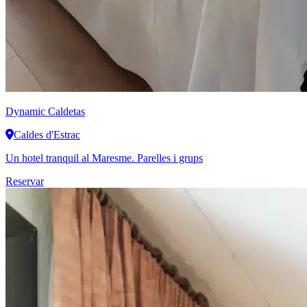
Dynamic
Caldetas
Caldes d'Estrac
Un hotel tranquil al Maresme. Parelles i grups
Reservar