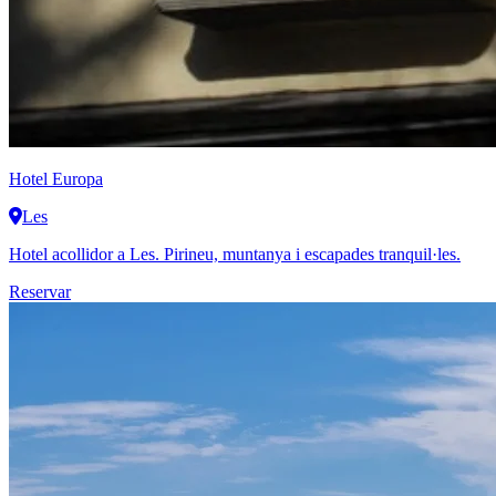
Hotel Europa
Les
Hotel acollidor a Les. Pirineu, muntanya i escapades tranquil·les.
Reservar