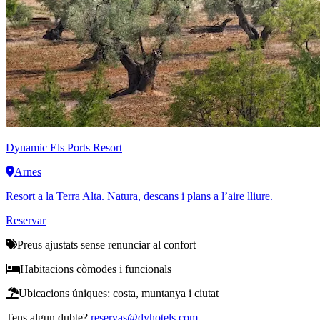
Dynamic
Els Ports Resort
Arnes
Resort a la Terra Alta. Natura, descans i plans a l’aire lliure.
Reservar
Preus ajustats sense renunciar al confort
Habitacions còmodes i funcionals
Ubicacions úniques: costa, muntanya i ciutat
Tens algun dubte?
reservas@dyhotels.com