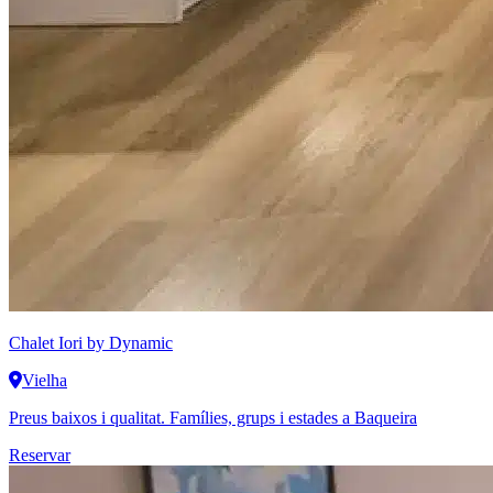
Chalet Iori
by Dynamic
Vielha
Preus baixos i qualitat. Famílies, grups i estades a Baqueira
Reservar