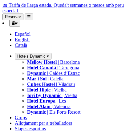
📅 Tarifa de llarga estada.
Queda't setmanes o mesos amb preu
especial.
Reservar
☰
▾
Español
English
Català
Hotels Dynamic
▾
Mellow Hostel
| Barcelona
Hotel Canadà
| Tarragona
Dynamic
| Caldes d’Estrac
Mar i Sol
| Calella
Cubez Hostel
| Viladrau
Hotel Hipic
| Vielha
Iori by Dynamic
| Vielha
Hotel Europa
| Les
Hotel Alain
| Valencia
Dynamic
| Els Ports Resort
Grups
Allotjament per a treballadors
Stages esportius