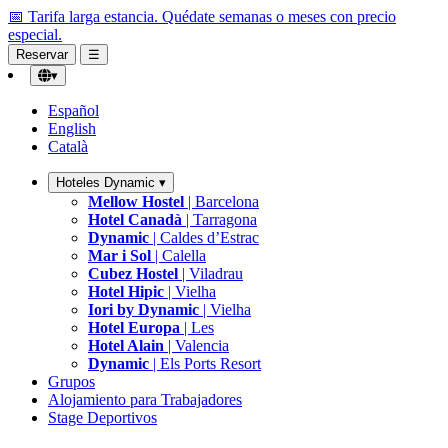
📅 Tarifa larga estancia.
Quédate semanas o meses con precio
especial.
Reservar
☰
▾
Español
English
Català
Hoteles Dynamic
▾
Mellow Hostel
| Barcelona
Hotel Canadà
| Tarragona
Dynamic
| Caldes d’Estrac
Mar i Sol
| Calella
Cubez Hostel
| Viladrau
Hotel Hipic
| Vielha
Iori by Dynamic
| Vielha
Hotel Europa
| Les
Hotel Alain
| Valencia
Dynamic
| Els Ports Resort
Grupos
Alojamiento para Trabajadores
Stage Deportivos