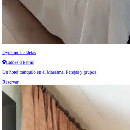
Dynamic
Caldetas
Caldes d'Estrac
Un hotel tranquilo en el Maresme. Parejas y grupos
Reservar