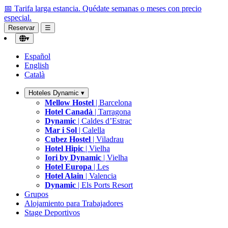
📅 Tarifa larga estancia.
Quédate semanas o meses con precio
especial.
Reservar
☰
▾
Español
English
Català
Hoteles Dynamic
▾
Mellow Hostel
| Barcelona
Hotel Canadà
| Tarragona
Dynamic
| Caldes d’Estrac
Mar i Sol
| Calella
Cubez Hostel
| Viladrau
Hotel Hipic
| Vielha
Iori by Dynamic
| Vielha
Hotel Europa
| Les
Hotel Alain
| Valencia
Dynamic
| Els Ports Resort
Grupos
Alojamiento para Trabajadores
Stage Deportivos