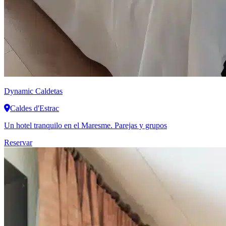
Dynamic
Caldetas
Caldes d'Estrac
Un hotel tranquilo en el Maresme. Parejas y grupos
Reservar