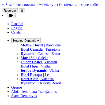
📅 Tarifa larga estancia.
Quédate semanas o meses con precio especial
Reservar
☰
▾
Español
English
Català
Hoteles Dynamic
▾
Mellow Hostel
| Barcelona
Hotel Canadà
| Tarragona
Dynamic
| Caldes d’Estrac
Mar i Sol
| Calella
Cubez Hostel
| Viladrau
Hotel Hipic
| Vielha
Iori by Dynamic
| Vielha
Hotel Europa
| Les
Hotel Alain
| Valencia
Dynamic
| Els Ports Resort
Grupos
Alojamiento para Trabajadores
Stage Deportivos