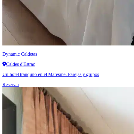
Dynamic
Caldetas
Caldes d'Estrac
Un hotel tranquilo en el Maresme. Parejas y grupos
Reservar