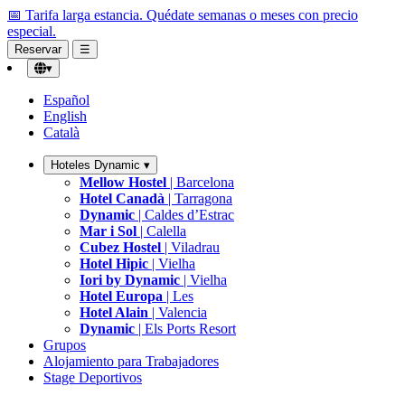
📅 Tarifa larga estancia.
Quédate semanas o meses con precio
especial.
Reservar
☰
▾
Español
English
Català
Hoteles Dynamic
▾
Mellow Hostel
| Barcelona
Hotel Canadà
| Tarragona
Dynamic
| Caldes d’Estrac
Mar i Sol
| Calella
Cubez Hostel
| Viladrau
Hotel Hipic
| Vielha
Iori by Dynamic
| Vielha
Hotel Europa
| Les
Hotel Alain
| Valencia
Dynamic
| Els Ports Resort
Grupos
Alojamiento para Trabajadores
Stage Deportivos