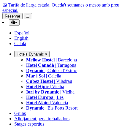
📅 Tarifa de llarga estada.
Queda't setmanes o mesos amb preu
especial.
Reservar
☰
▾
Español
English
Català
Hotels Dynamic
▾
Mellow Hostel
| Barcelona
Hotel Canadà
| Tarragona
Dynamic
| Caldes d’Estrac
Mar i Sol
| Calella
Cubez Hostel
| Viladrau
Hotel Hipic
| Vielha
Iori by Dynamic
| Vielha
Hotel Europa
| Les
Hotel Alain
| Valencia
Dynamic
| Els Ports Resort
Grups
Allotjament per a treballadors
Stages esportius