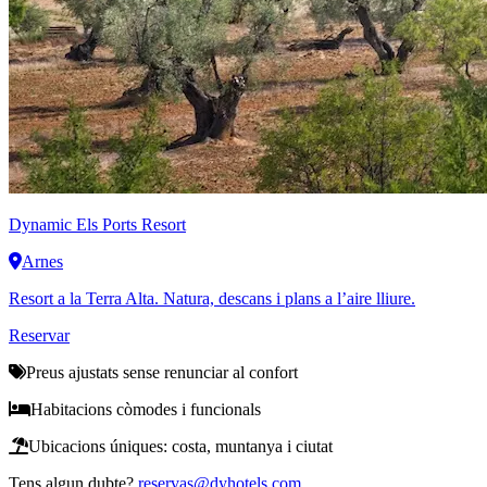
Dynamic
Els Ports Resort
Arnes
Resort a la Terra Alta. Natura, descans i plans a l’aire lliure.
Reservar
Preus ajustats sense renunciar al confort
Habitacions còmodes i funcionals
Ubicacions úniques: costa, muntanya i ciutat
Tens algun dubte?
reservas@dyhotels.com