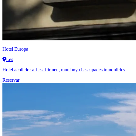
Hotel Europa
Les
Hotel acollidor a Les. Pirineu, muntanya i escapades tranquil·les.
Reservar