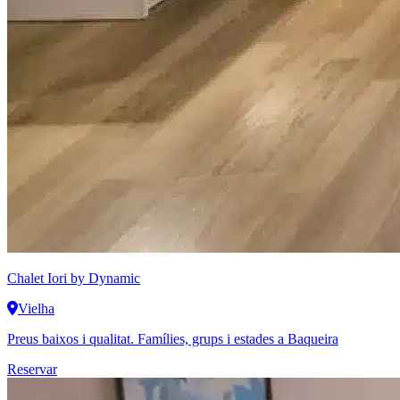
Chalet Iori
by Dynamic
Vielha
Preus baixos i qualitat. Famílies, grups i estades a Baqueira
Reservar