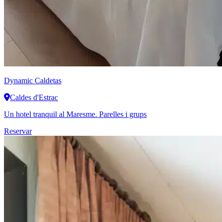
Dynamic
Caldetas
Caldes d'Estrac
Un hotel tranquil al Maresme. Parelles i grups
Reservar