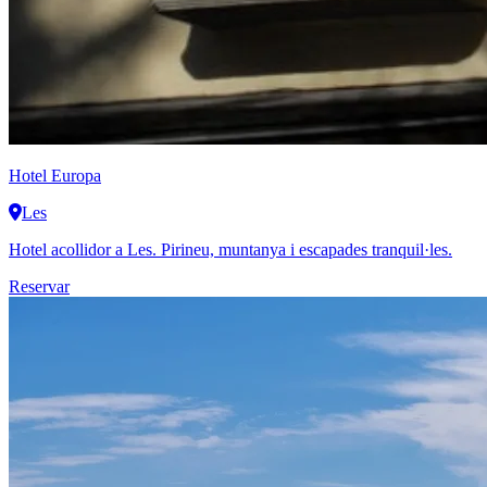
Hotel Europa
Les
Hotel acollidor a Les. Pirineu, muntanya i escapades tranquil·les.
Reservar