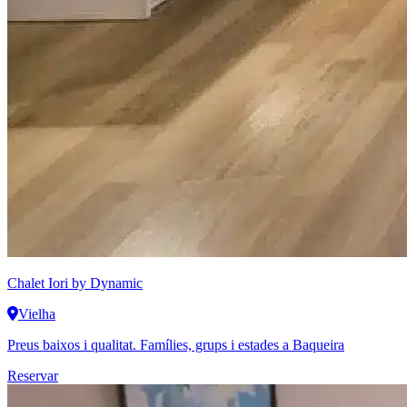
Chalet Iori
by Dynamic
Vielha
Preus baixos i qualitat. Famílies, grups i estades a Baqueira
Reservar