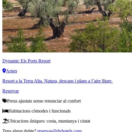
Dynamic
Els Ports Resort
Arnes
Resort a la Terra Alta. Natura, descans i plans a l’aire lliure.
Reservar
Preus ajustats sense renunciar al confort
Habitacions còmodes i funcionals
Ubicacions úniques: costa, muntanya i ciutat
Tens algun dubte?
reservas@dyhotels.com