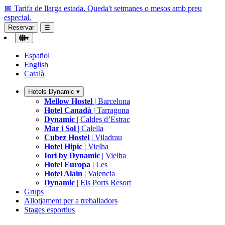
📅 Tarifa de llarga estada.
Queda't setmanes o mesos amb preu
especial.
Reservar
☰
▾
Español
English
Català
Hotels Dynamic
▾
Mellow Hostel
| Barcelona
Hotel Canadà
| Tarragona
Dynamic
| Caldes d’Estrac
Mar i Sol
| Calella
Cubez Hostel
| Viladrau
Hotel Hipic
| Vielha
Iori by Dynamic
| Vielha
Hotel Europa
| Les
Hotel Alain
| Valencia
Dynamic
| Els Ports Resort
Grups
Allotjament per a treballadors
Stages esportius