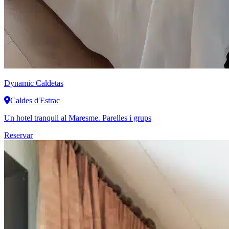
Dynamic
Caldetas
Caldes d'Estrac
Un hotel tranquil al Maresme. Parelles i grups
Reservar